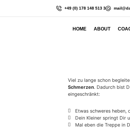
+49 (0) 178 148 513 3
mail@da
HOME
ABOUT
COA
Viel zu lange schon beglei
Schmerzen
. Dadurch bist D
eingeschränkt:
Etwas schweres heben, o
Dein Kleiner springt Di
Mal eben die Treppe in 