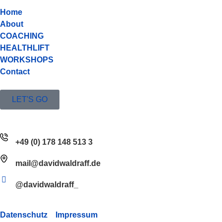
Home
About
COACHING
HEALTHLIFT
WORKSHOPS
Contact
LET'S GO
+49 (0) 178 148 513 3
mail@davidwaldraff.de
@davidwaldraff_
Datenschutz
Impressum