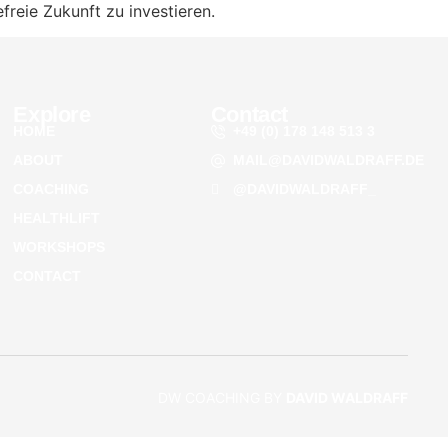
freie Zukunft zu investieren.
Explore
Contact
HOME
+49 (0) 178 148 513 3
ABOUT
MAIL@DAVIDWALDRAFF.DE
COACHING
@DAVIDWALDRAFF_
HEALTHLIFT
WORKSHOPS
CONTACT
DW COACHING BY
DAVID WALDRAFF